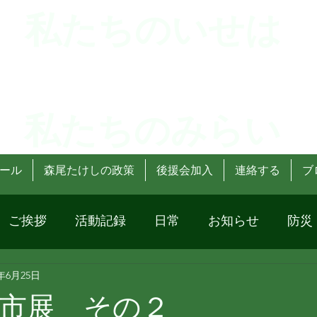
 私たちのいせは
 私たちのみらい
ール
森尾たけしの政策
後援会加入
連絡する
ブ
ご挨拶
活動記録
日常
お知らせ
防災
3年6月25日
市展 その２