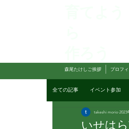
育てよう
ら
作ろう
森尾たけしご挨拶
プロフィ
全ての記事
イベント参加
takeshi morio
202
いせはら