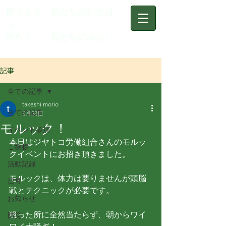
育てよう 私たちのいせは
ら
作ろう 私たちのみらい
記事
全ての記事
takeshi morio
全ての記事
5月23日
モルック！
イベント参加
本日はジヤトコ労働組合さんのモルッ
ご挨拶
クイベントにお招き頂きました。
活動記録
モルックは、体力は要りませんが頭脳
日常
戦とテクニックが必要です。
お知らせ
狙った所に全然当たらず、朝からワイ
防災