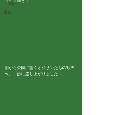
ワイ大騒ぎ！
一般質問
議会
朝から公園に響くオジサンたちの歓声
ｗ。　妙に盛り上がりました～。