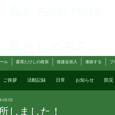
 私たちのいせは
 私たちのみらい
ール
森尾たけしの政策
後援会加入
連絡する
ブ
ご挨拶
活動記録
日常
お知らせ
防災
3年4月2日
所しました！