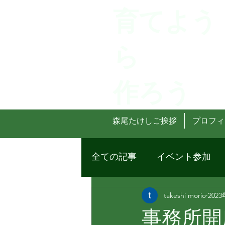
育てよう
ら
作ろう
森尾たけしご挨拶
プロフィ
全ての記事
イベント参加
takeshi morio
202
事務所開