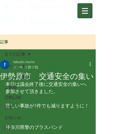
育てよう 私たちのいせは
ら
作ろう 私たちのみらい
記事
全ての記事
takeshi morio
全ての記事
2023年11月17日
伊勢原市 交通安全の集い
イベント参加
本日は議会終了後に交通安全の集いへ
ご挨拶
参加させて頂きました。
活動記録
悲しい事故が1件でも減りますように！
日常
お知らせ
神奈川県警のブラスバンド
防災