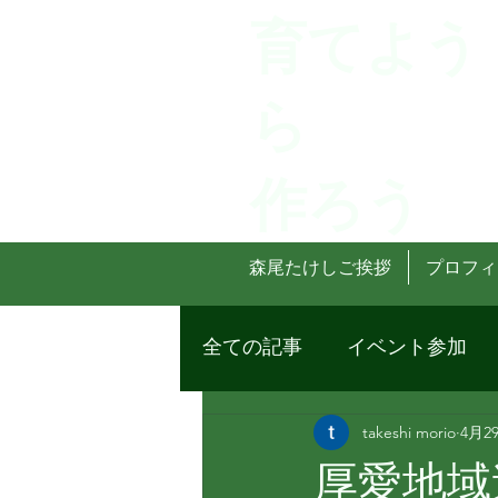
育てよう
ら
作ろう
森尾たけしご挨拶
プロフィ
全ての記事
イベント参加
takeshi morio
4月2
厚愛地域