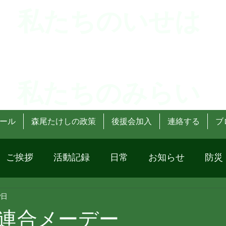
 私たちのいせは
 私たちのみらい
ール
森尾たけしの政策
後援会加入
連絡する
ブ
ご挨拶
活動記録
日常
お知らせ
防災
9日
連合メーデー