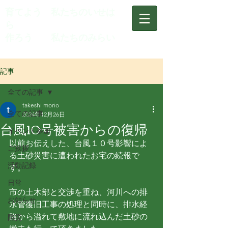
育てよう 私たちのいせは
ら
作ろう 私たちのみらい
記事
全ての記事
takeshi morio
全ての記事
2024年12月26日
台風10号被害からの復帰
イベント参加
以前お伝えした、台風１０号影響によ
ご挨拶
る土砂災害に遭われたお宅の続報で
活動記録
す。
日常
市の土木部と交渉を重ね、河川への排
お知らせ
水管復旧工事の処理と同時に、排水経
路から溢れて敷地に流れ込んだ土砂の
防災