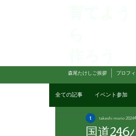
育てよう
ら
作ろう
森尾たけしご挨拶
プロフィ
全ての記事
イベント参加
takeshi morio
202
国道24