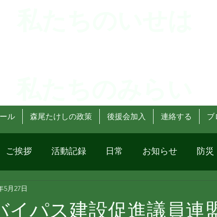
 私たちのいせは
 私たちのみらい
ール
森尾たけしの政策
後援会加入
連絡する
ブ
ご挨拶
活動記録
日常
お知らせ
防災
4年5月27日
6バイパス建設促進議員連