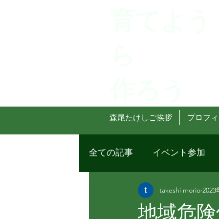
育てよう
ら
作ろう
森尾たけしご挨拶
プロフィ
全ての記事
イベント参加
takeshi morio
202
地域危険