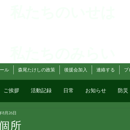
 私たちのいせは
 私たちのみらい
ール
森尾たけしの政策
後援会加入
連絡する
ブ
ご挨拶
活動記録
日常
お知らせ
防災
3年8月26日
個所