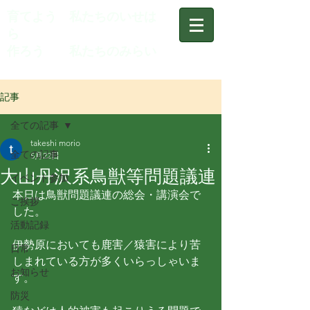
育てよう 私たちのいせは
ら
作ろう 私たちのみらい
記事
全ての記事
takeshi morio
全ての記事
5月22日
大山丹沢系鳥獣等問題議連
イベント参加
本日は鳥獣問題議連の総会・講演会で
ご挨拶
した。
活動記録
伊勢原においても鹿害／猿害により苦
日常
しまれている方が多くいらっしゃいま
お知らせ
す。
防災