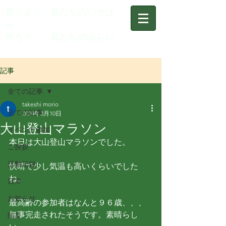
育てよう 私たちのいせは
ら
作ろう 私たちのみらい
記事
全ての記事
takeshi morio
全ての記事
2024年3月10日
大山登山マラソン
イベント参加
本日は大山登山マラソンでした。
ご挨拶
活動記録
快晴で少し気温も高いくらいでした
ね。
日常
お知らせ
最高齢の参加者はなんと９６歳、、、
無事完走されたそうです。素晴らし
防災