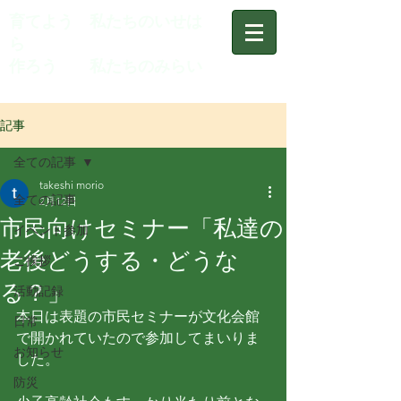
育てよう 私たちのいせは
ら
作ろう 私たちのみらい
記事
全ての記事
takeshi morio
全ての記事
2月12日
市民向けセミナー「私達の
イベント参加
老後どうする・どうな
ご挨拶
る？」
活動記録
本日は表題の市民セミナーが文化会館
日常
で開かれていたので参加してまいりま
お知らせ
した。
防災