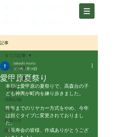
育てよう 私たちのいせは
ら
作ろう 私たちのみらい
記事
全ての記事
takeshi morio
全ての記事
2024年7月14日
愛甲原夏祭り
イベント参加
本日は愛甲原の夏祭りで、高森台の子
ご挨拶
ども神輿が町内を練り歩きました。
活動記録
昨年までのリヤカー方式をやめ、今年
日常
は担ぐタイプに変更されておりまし
お知らせ
た。
（長寿会の皆様、作成ありがとうござ
防災