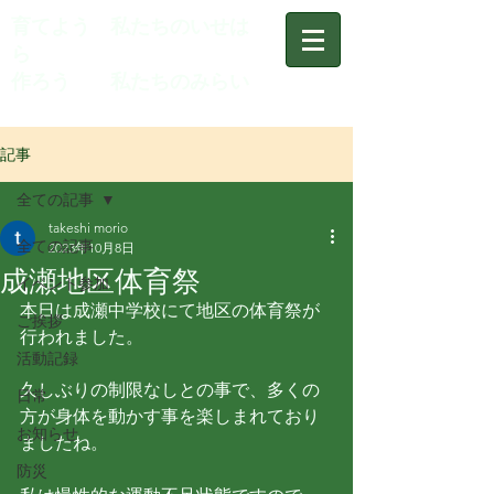
育てよう 私たちのいせは
ら
作ろう 私たちのみらい
記事
全ての記事
takeshi morio
全ての記事
2023年10月8日
成瀬地区体育祭
イベント参加
本日は成瀬中学校にて地区の体育祭が
ご挨拶
行われました。
活動記録
久しぶりの制限なしとの事で、多くの
日常
方が身体を動かす事を楽しまれており
お知らせ
ましたね。
防災