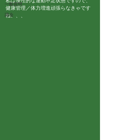
私は慢性的な運動不足状態ですので、
一般質問
健康管理／体力増進頑張らなきゃです
議会
ね、、、