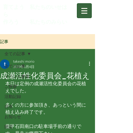
育てよう 私たちのいせは
ら
作ろう 私たちのみらい
記事
全ての記事
takeshi morio
全ての記事
2023年6月4日
成瀬活性化委員会_花植え
イベント参加
本日は定例の成瀬活性化委員会の花植
ご挨拶
えでした。
活動記録
多くの方に参加頂き、あっという間に
日常
植え込み終了です。
お知らせ
愛甲石田南口の駐車場手前の通りで
防災