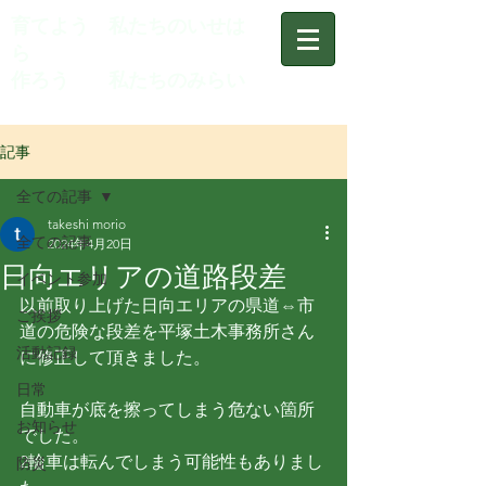
育てよう 私たちのいせは
ら
作ろう 私たちのみらい
記事
全ての記事
takeshi morio
全ての記事
2024年4月20日
日向エリアの道路段差
イベント参加
以前取り上げた日向エリアの県道⇔市
ご挨拶
道の危険な段差を平塚土木事務所さん
活動記録
に修正して頂きました。
日常
自動車が底を擦ってしまう危ない箇所
お知らせ
でした。
2輪車は転んでしまう可能性もありまし
防災