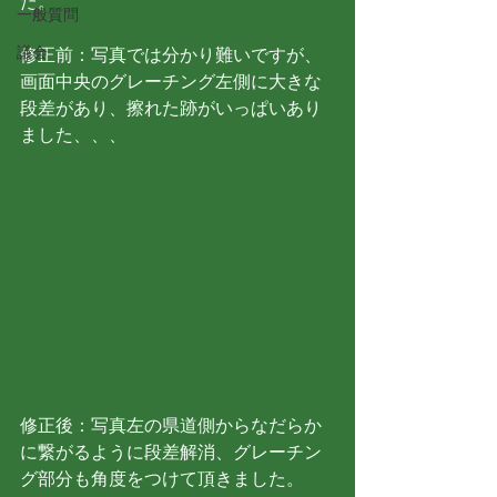
た。
一般質問
議会
修正前：写真では分かり難いですが、
画面中央のグレーチング左側に大きな
段差があり、擦れた跡がいっぱいあり
ました、、、
修正後：写真左の県道側からなだらか
に繋がるように段差解消、グレーチン
グ部分も角度をつけて頂きました。