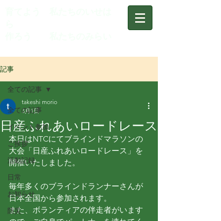
育てよう 私たちのいせは
ら
作ろう 私たちのみらい
記事
全ての記事
takeshi morio
全ての記事
3月1日
日産ふれあいロードレース
イベント参加
本日はNTCにてブラインドマラソンの
ご挨拶
大会「日産ふれあいロードレース」を
活動記録
開催いたしました。
日常
毎年多くのブラインドランナーさんが
お知らせ
日本全国から参加されます。
また、ボランティアの伴走者がいます
防災