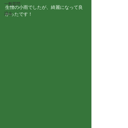
一般質問
生憎の小雨でしたが、綺麗になって良
議会
かったです！