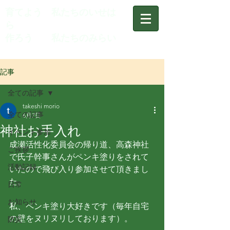
育てよう 私たちのいせは
ら
作ろう 私たちのみらい
記事
全ての記事
takeshi morio
全ての記事
6月7日
神社お手入れ
イベント参加
成瀬活性化委員会の帰り道、高森神社
ご挨拶
で氏子幹事さんがペンキ塗りをされて
活動記録
いたので飛び入り参加させて頂きまし
た。
日常
お知らせ
私、ペンキ塗り大好きです（毎年自宅
の壁をヌリヌリしております）。
防災