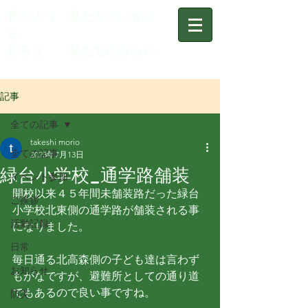
育てよう 私たちのいせは
ら
作ろう 私たちのみらい
記事
全ての記事
takeshi morio
全ての記事
2023年7月13日
緑台小学校_通学路舗装
イベント参加
開校以来４５年間未舗装路だった緑台
ご挨拶
小学校北東側の通学路が舗装される事
活動記録
になりました。
日常
毎日通る北高森側の子ども達は言わず
お知らせ
もがなですが、避難所としての通り道
でもあるので良い事ですね。
防災