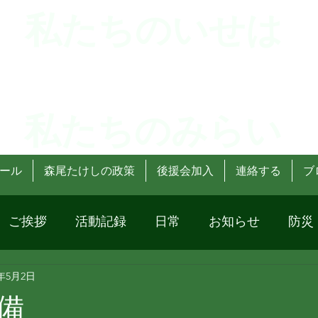
 私たちのいせは
 私たちのみらい
ール
森尾たけしの政策
後援会加入
連絡する
ブ
ご挨拶
活動記録
日常
お知らせ
防災
4年5月2日
備