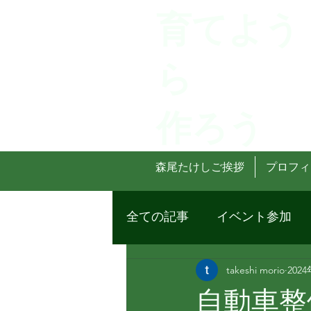
育てよう
ら
作ろう
森尾たけしご挨拶
プロフィ
全ての記事
イベント参加
takeshi morio
202
自動車整