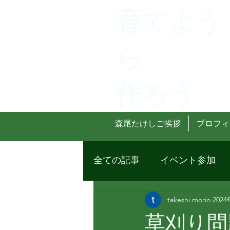
育てよう
ら
作ろう
森尾たけしご挨拶
プロフィ
全ての記事
イベント参加
takeshi morio
202
草刈り問