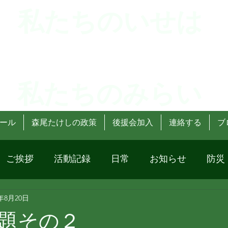
 私たちのいせは
 私たちのみらい
ール
森尾たけしの政策
後援会加入
連絡する
ブ
ご挨拶
活動記録
日常
お知らせ
防災
4年8月20日
題その２