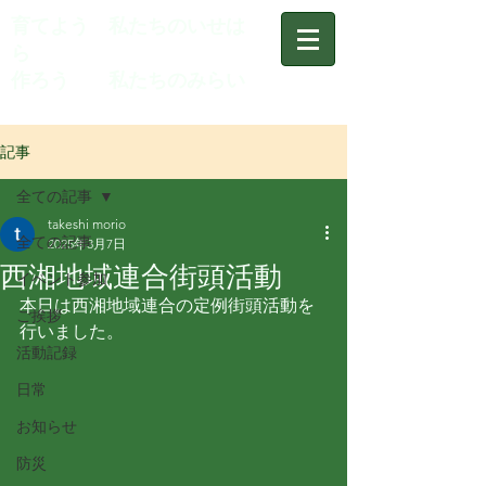
育てよう 私たちのいせは
ら
作ろう 私たちのみらい
記事
全ての記事
takeshi morio
全ての記事
2025年3月7日
西湘地域連合街頭活動
イベント参加
本日は西湘地域連合の定例街頭活動を
ご挨拶
行いました。
活動記録
日常
お知らせ
防災