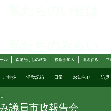
 私たちのいせは
 私たちのみらい
ール
森尾たけしの政策
後援会加入
連絡する
ブ
ご挨拶
活動記録
日常
お知らせ
防災
3日
み議員市政報告会