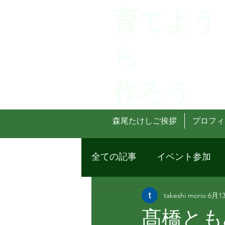
育てよう
ら
作ろう
森尾たけしご挨拶
プロフィ
全ての記事
イベント参加
takeshi morio
6月1
髙橋とも