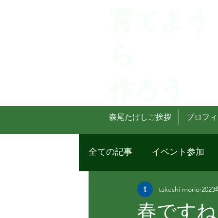
育てよう
ら
作ろう
森尾たけしご挨拶
プロフィ
全ての記事
イベント参加
takeshi morio
202
春ですね