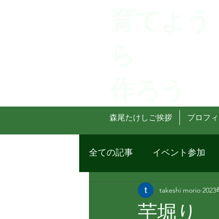
育てよう
ら
作ろう
森尾たけしご挨拶
プロフィ
全ての記事
イベント参加
takeshi morio
202
芋堀り