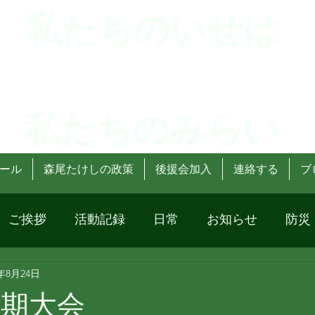
 私たちのいせは
 私たちのみらい
ール
森尾たけしの政策
後援会加入
連絡する
ブ
ご挨拶
活動記録
日常
お知らせ
防災
4年8月24日
定期大会