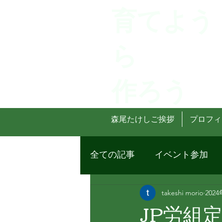
育てよう
ら
作ろう
森尾たけしご挨拶
プロフィ
全ての記事
イベント参加
takeshi morio
202
JP労組